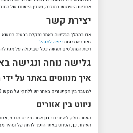
אחריות השימוש בתוכנה, ואופן היישום של התוכנ
יצירת קשר
אם במהלך הגלישה באתר נתקלת בבעיה בנושא נ
זאת באמצעות
פנייה למנהל
רשת המתנ"סים תעשה ככל שביכולה על מנת להנגי
גלישה נוחה ונגישה בא
איך מנווטים באתר על ידי
למעבר בין הקישורים באתר יש ללחוץ על מקש TAB. לניווט אחורה יש ללחוץ על צירוף המקשים SHIFT + TAB.
ניווט בין אזורים
האתר חולק לאזורים כגון אזור תפריט מרכזי, אזור
האיזור. כך, הניווט באתר הופך להיות קל ומהיר מ