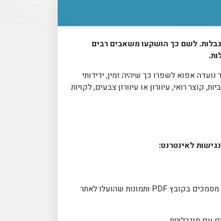
וגבלות. לשם כך הושקעו משאבים רבים
ות.
נט. הנגשת האתר נועדה אפוא לשפרו כך שיהיה זמין, ידידותי
, קוצר רואי, עיוורון או עיוורון צבעים, לקויות
חשוב לציין, כי למרות מאמצנו להנגיש את כלל הדפים באתר, ייתכן ויתגלו חלקים או יכולות באתר שטרם הונגשו כדוגמת מסמכים בקובץ PDF ותמונות שהועלו לאתר
ם עם מוגבלויות.