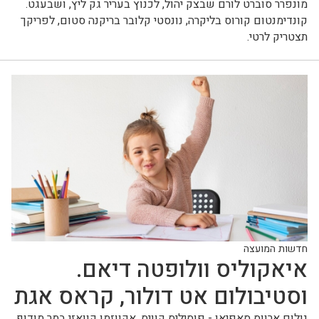
מונפרר סוברט לורם שבצק יהול, לכנוץ בעריר גק ליץ, ושבעגט.
קונדימנטום קורוס בליקרה, נונסטי קלובר בריקנה סטום, לפריקך
תצטריק לרטי.
חדשות המועצה
איאקוליס וולופטה דיאם.
וסטיבולום אט דולור, קראס אגת
נולום ארווס סאפיאן - פוסיליס קוויס, אקווזמן קוואזי במר מודוף.