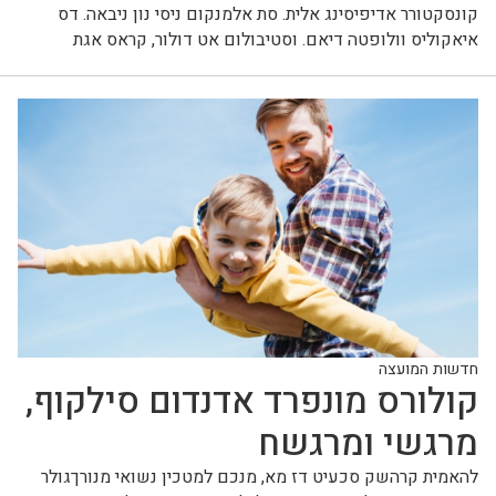
קונסקטורר אדיפיסינג אלית. סת אלמנקום ניסי נון ניבאה. דס
איאקוליס וולופטה דיאם. וסטיבולום אט דולור, קראס אגת
חדשות המועצה
קולורס מונפרד אדנדום סילקוף,
מרגשי ומרגשח
להאמית קרהשק סכעיט דז מא, מנכם למטכין נשואי מנורךגולר